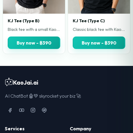
KJ Tee (Type B)
KJ Tee (Type C)
Black tee with a small KaoJai chest mark. Back print features the bold KaoJai.ai logo. Clean front, statement back, made for daily wear.
Classic black tee with KaoJai.ai across the chest. Minimal logo-first design in high contrast white. Simple, sharp, and easy to pair with anything.
Buy now - ฿390
Buy now - ฿390
KaoJai.ai
AI ChatBot 🤖💚 skyrocket your biz 🚀
Facebook
YouTube
Instagram
LINE
Services
Company