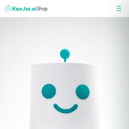
KaoJai.ai
Shop