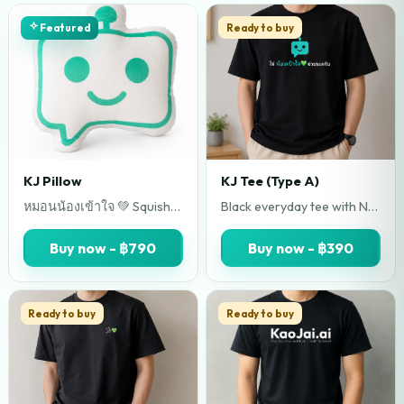
Ready to buy
Featured
KJ Pillow
KJ Tee (Type A)
หมอนน้องเข้าใจ 💚 Squishy นุ่มนิ่ม ตีฟูเหมือนหมอนอิงทั่วไป จาก KaoJai.ai ขนาด 30 x 40cm ตีเส้นสี Teal ฟ้าแกมน้ำเงิน หาใช่สี Tiffany Blue แต่คือสีเอกลักษณ์ ของแบรนด์ KaoJai.ai ที่เป็นส่วนผสมของสีของ เจ้านกฟอพัส 💚💙 ซึ่งเป็นสัตว์วิเศษ ทั้งสองตัว ของ Founder ผู้ก่อตั้ง จนกลั่นกรองออกมาเป็น HEXCODE #11BAA6
Black everyday tee with Nong KaoJai robot print. Small Thai tagline sits under the mascot. Easy fit for workdays, events, and casual wear.
Buy now - ฿790
Buy now - ฿390
Ready to buy
Ready to buy