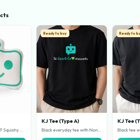
cts
Ready to buy
Ready to b
KJ Tee (Type A)
KJ Tee (T
หมอนน้องเข้าใจ 💚 Squishy นุ่มนิ่ม ตีฟูเหมือนหมอนอิงทั่วไป จาก KaoJai.ai ขนาด 30 x 40cm ตีเส้นสี Teal ฟ้าแกมน้ำเงิน หาใช่สี Tiffany Blue แต่คือสีเอกลักษณ์ ของแบรนด์ KaoJai.ai ที่เป็นส่วนผสมของสีของ เจ้านกฟอพัส 💚💙 ซึ่งเป็นสัตว์วิเศษ ทั้งสองตัว ของ Founder ผู้ก่อตั้ง จนกลั่นกรองออกมาเป็น HEXCODE #11BAA6
Black everyday tee with Nong KaoJai robot print. Small Thai tagline sits under the mascot. Easy fit for workdays, events, and casual wear.