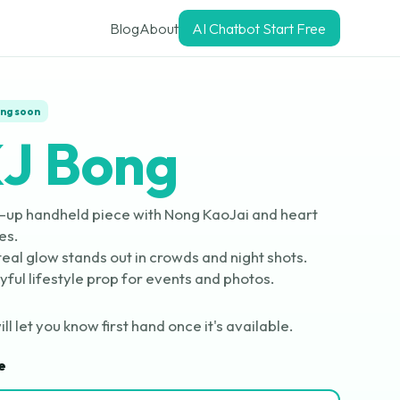
Blog
About
AI Chatbot Start Free
ng soon
J Bong
t-up handheld piece with Nong KaoJai and heart
es.
teal glow stands out in crowds and night shots.
yful lifestyle prop for events and photos.
ll let you know first hand once it's available.
e