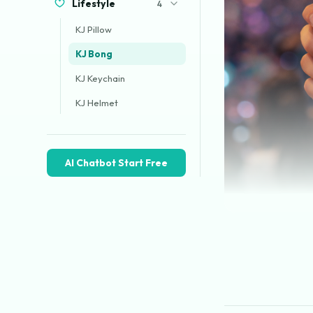
Lifestyle
4
KJ Pillow
KJ Bong
KJ Keychain
KJ Helmet
AI Chatbot Start Free