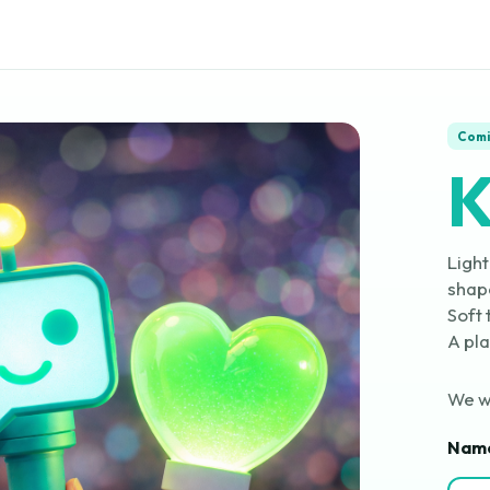
Comi
K
Ligh
shap
Soft 
A pla
We wi
Nam