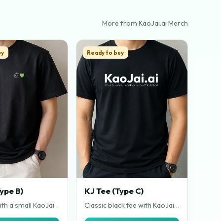
More from KaoJai.ai Merch
uy
Ready to buy
ype B)
KJ Tee (Type C)
Black tee with a small KaoJai chest mark. Back print features the bold KaoJai.ai logo. Clean front, statement back, made for daily wear.
Classic black tee with KaoJai.ai across the chest. Minimal logo-first design in high contrast white. Simple, sharp, and easy to pair with anything.